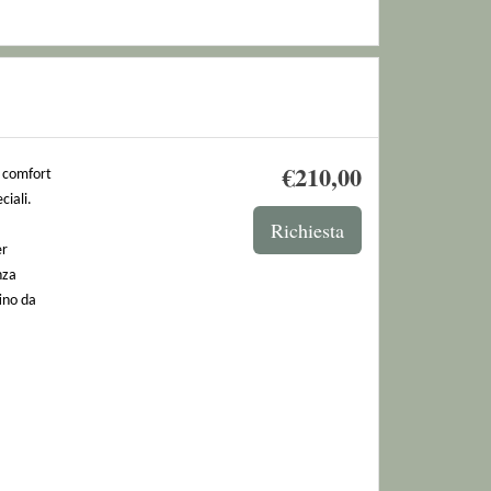
€
210
,00
e comfort
ciali.
er
nza
tino da