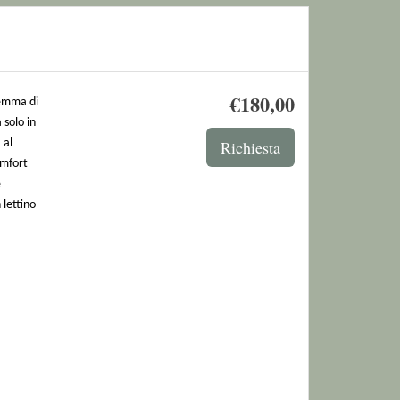
€
180
,00
gemma di
 solo in
 al
omfort
e
 lettino