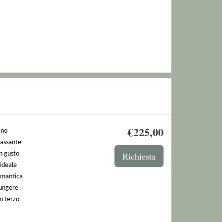
€
225
,00
ano
lassante
n gusto
 ideale
omantica
iungere
n terzo