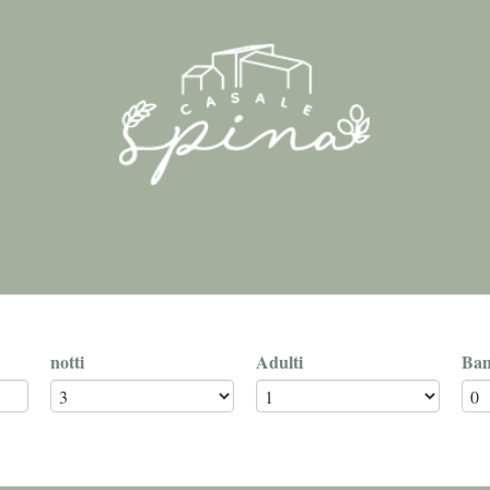
notti
Adulti
Bam