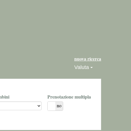
nuova ricerca
Valuta
bini
Prenotazione multipla
si
no