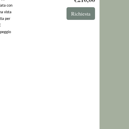
data con
na vista
tta per
È
mpeggio