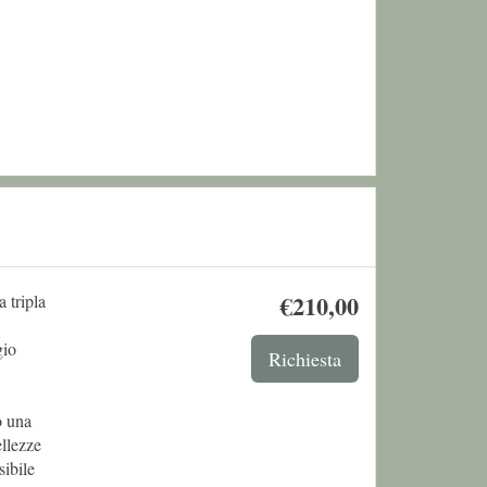
€
210
,00
 tripla
gio
o una
ellezze
sibile