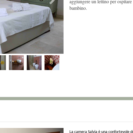
aggiungere un lettino per ospitare
bambino.
Next
La camera Salvia è una confortevole 